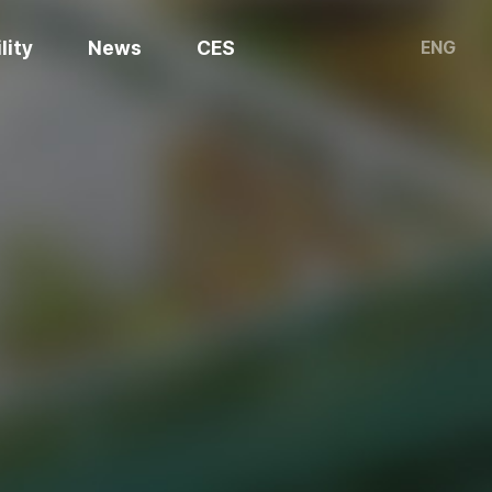
lity
News
CES
ENG