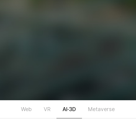
Web
VR
AI·3D
Metaverse