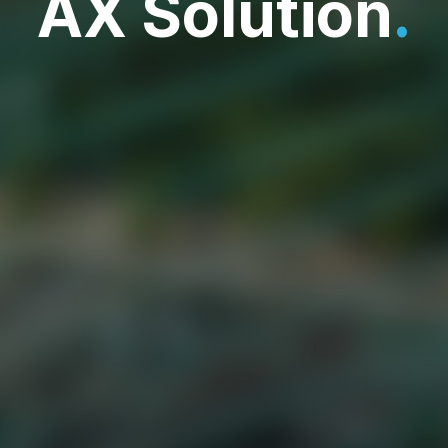
AX Solution
.