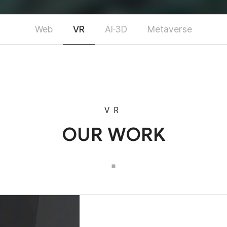
Web
VR
AI·3D
Metaverse
VR
OUR WORK