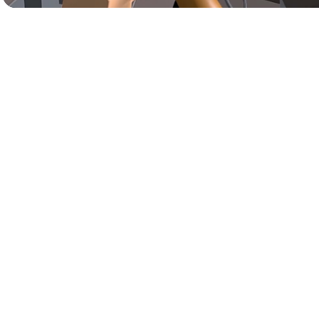
목록
회사소개
공지사항
©
S
MART
C
REATOR
.
TEL.
1522-6088
FAX.
0303-31
E-mail.
smart@smartcreator.co.kr
Address.
본사 : [38541] 경상북도 경산시 대학로 316(조영