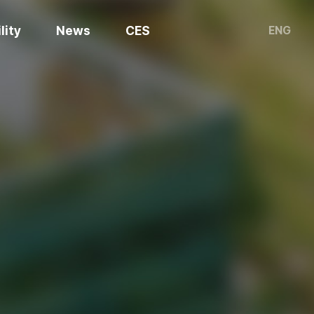
lity
News
CES
ENG