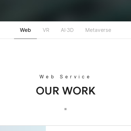
Web
VR
AI·3D
Metaverse
Web Service
OUR WORK