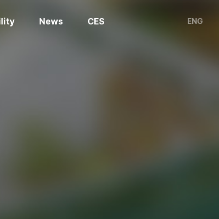
lity
News
CES
ENG