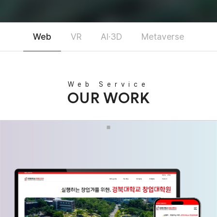
Web
VR
AI·3D
Metaverse
Web Service
OUR WORK