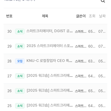
번호
제목
글쓴이
조회
날짜
스마트크리에이터, DGIST 공식 미디어 제작사 선정! 유튜버 궤도와 함께한 촬영 후기♥
30
스마트크리에이터
6503
07-02
소식
2025 스마트크리에이터 스포츠데이 홈-런!♥
29
스마트크리에이터
6006
07-01
소식
KNU-C 로컬창업자 CEO 특강 #창업 토크콘서트 #북성로 공구빵 #선양소주
28
스마트크리에이터
6399
05-26
모집
[2025 워크숍] 스마트크리에이터 2025 일본 워크숍 여행 일기 3일차(마지막 날) ~ !
27
스마트크리에이터
6448
05-12
소식
[2025 워크숍] 스마트크리에이터 2025 일본 워크숍 여행 일기 2일차 ~ !
26
스마트크리에이터
6570
05-09
소식
[2025 워크숍] 스마트크리에이터 2025 일본 워크숍 여행 일기 1일차 ~ !
25
스마트크리에이터
6460
05-08
소식