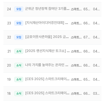
군위군 청년정책 참여단 3기를 모집합니다!
24
스마트크리에이터
6552
04-22
모집
[지식재산아이디어경진대회] 2025 KNU 발명의 날 60주년 기념 지식재산 아이디어경진대회 참가자를 모집합…
23
스마트크리에이터
6688
04-14
모집
[금호이웃사촌마을] 2025 금호 문화·예술·관광 융합형 자율공모전 개최!
22
스마트크리에이터
6759
04-14
모집
[2025 랜선지식재산 토크쇼] CES 2025 리뷰 및 시사점!
21
스마트크리에이터
6648
04-07
소식
나의 가치를 높여주는 온라인 클래스
20
스마트크리에이터
6623
04-01
소식
[CES 2025] 스마트크리에이터 CES2025 부스 참가 소식 4일차
19
스마트크리에이터
6525
04-01
소식
[CES 2025] 스마트크리에이터 CES2025 부스 참가 소식 3일차
18
스마트크리에이터
6641
03-31
소식