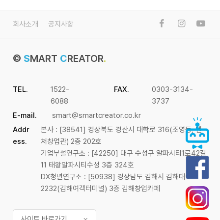
회사소개
공지사항
©
S
MART
C
REATOR
.
TEL.
1522-
FAX.
0303-3134-
6088
3737
E-mail.
smart@smartcreator.co.kr
Addr
본사 : [38541] 경상북도 경산시 대학로 316(조영동, 벤
ess.
처창업관) 2층 202호
기업부설연구소 : [42250] 대구 수성구 알파시티1로42길
11 태왕알파시티수성 3층 324호
DX청년연구소 : [50938] 경상남도 김해시 김해대로
2232(김해여객터미널) 3층 김해창업카페
사이트 바로가기