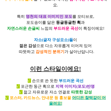
요.
특히
영천의 대표 이미지인 포도
를 모티브로,
포도송이를 닮은
둥글둥글한 획
과
자연스러운 손글씨
느낌의
부드러운 곡선
이 특징이에요!
자소(글자 구성요소)들
이
젊은 감성
으로 다소 자유롭게 이어져 있어
따뜻하고
감성적인 분위기
가 살아난답니다.
이런 스타일이에요!
√
손으로 쓴 듯한
부드러운 곡선
√
포근한 둥근 획으로
지역 이미지(포도)반영
√
젊고 자유로운 자소 연결로
따뜻한 감성
√
포스터, 카드뉴스, 안내문 등 홍보물
어디든 찰떡같이 어
울려요!