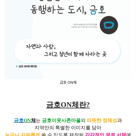
금호 ON체
금호ON체란?
금호
ON
체
는
금호이웃사촌마을
의
따뜻한 정체성
과
지역만의 특별한 이미지를 담아
누구나 자유롭게
쓸 수 있도록 제작된
감각적인 무료 서체
예