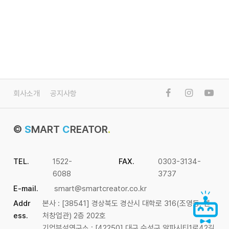
회사소개
공지사항
©
S
MART
C
REATOR
.
TEL.
1522-
FAX.
0303-3134-
6088
3737
E-mail.
smart@smartcreator.co.kr
Addr
본사 : [38541] 경상북도 경산시 대학로 316(조영동, 벤
ess.
처창업관) 2층 202호
기업부설연구소 : [42250] 대구 수성구 알파시티1로42길