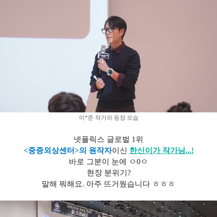
이*준 작가의 등장 모습
넷플릭스 글로벌 1위
<중증외상센터>의 원작자
이신
한신이가 작가님...!
바로 그분이 눈에 ㅇ0ㅇ
현장 분위기?
말해 뭐해요. 아주 뜨거웠습니다 ㅎㅎㅎ