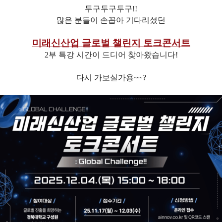
두구두구두구!!
많은 분들이 손꼽아 기다리셨던
미래신산업 글로벌 챌린지 토크콘서트
2부 특강 시간이 드디어 찾아왔습니다!
다시 가보실가용~~?