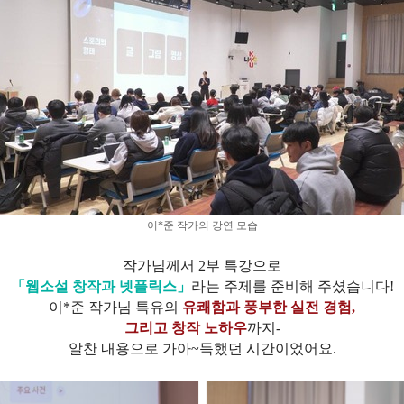
이*준 작가의 강연 모습
작가님께서 2부 특강으로
「웹소설 창작과 넷플릭스
」
라는 주제를 준비해 주셨습니다!
이*준 작가님 특유의
유쾌함과 풍부한 실전 경험,
그리고 창작 노하우
까지-
알찬 내용으로 가아~득했던 시간이었어요.