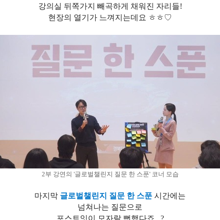
강의실 뒤쪽가지 빼곡하게 채워진 자리들!
현장의 열기가 느껴지는데요 ㅎㅎ♡
2부 강연의 '글로벌챌린지 질문 한 스푼' 코너 모습
마지막
글로벌챌린지 질문 한 스푼
시간에는
넘쳐나는 질문으로
포스트잇이 모자랄 뻔했다죠...?