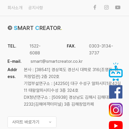
회사소개
공지사항
©
S
MART
C
REATOR
.
TEL.
1522-
FAX.
0303-3134-
6088
3737
E-mail.
smart@smartcreator.co.kr
Addr
본사 : [38541] 경상북도 경산시 대학로 316(조영동, 벤
ess.
처창업관) 2층 202호
기업부설연구소 : [42250] 대구 수성구 알파시티1로42길
11 태왕알파시티수성 3층 324호
DX청년연구소 : [50938] 경상남도 김해시 김해대로
2232(김해여객터미널) 3층 김해창업카페
사이트 바로가기